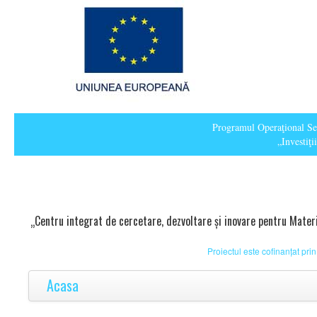
Programul Operaţional Sec
„Investiţ
„Centru integrat de cercetare, dezvoltare și inovare pentru Mater
Proiectul este cofinanțat p
Acasa
Obiective