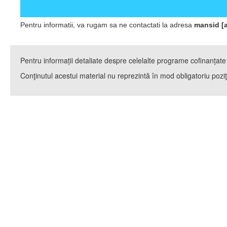
Pentru informatii, va rugam sa ne contactati la adresa
mansid [a
Pentru informații detaliate despre celelalte programe cofinanțat
Conţinutul acestui material nu reprezintă în mod obligatoriu poz