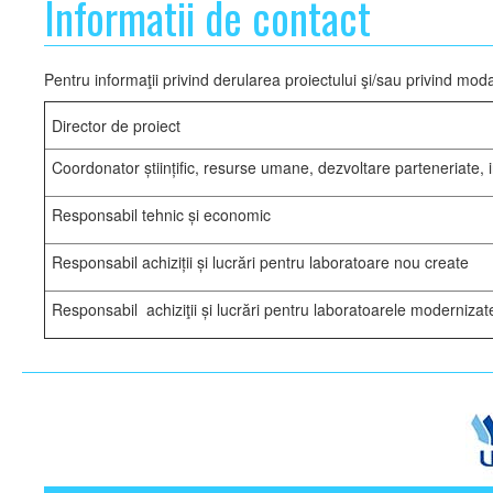
Informatii de contact
Activitati
Pentru informaţii privind derularea proiectului şi/sau privind m
Comunicate de presa
Director de proiect
Conferinta de presa
Coordonator științific, resurse umane, dezvoltare parteneriate, i
Locuri de munca
Contact
Responsabil tehnic și economic
Responsabil achiziții și lucrări pentru laboratoare nou create
Responsabil achiziţii și lucrări pentru laboratoarele modernizat